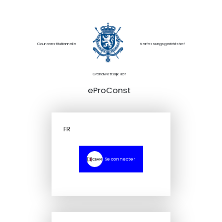
Cour constitutionnelle
Verfassungsgerichtshof
Grondwettelijk Hof
eProConst
FR
Se connecter